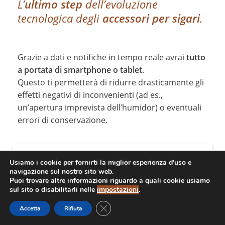
L’
ultimo step
dell’evoluzione
tecnologica degli
accessori per sigari
.
Grazie a dati e notifiche in tempo reale avrai
tutto
a portata di smartphone o tablet
.
Questo ti permetterà di ridurre drasticamente gli
effetti negativi di inconvenienti (ad es.,
un’apertura imprevista dell’humidor) o eventuali
errori di conservazione.
LIVELLO DI UMIDITÀ OTTIMALE
Usiamo i cookie per fornirti la miglior esperienza d'uso e
navigazione sul nostro sito web.
Puoi trovare altre informazioni riguardo a quali cookie usiamo
Il
livello di umidità ottimale
è circa del
68-74%
.
COS’È HABUENO
sul sito o disabilitarli nelle
impostazioni
.
COME FUNZIONA HABUENO
Questo
livello di umidità relativa
permette ai sigari
CLOSE GDPR COOKIE BANNER
Accetta
Rifiuta
di mantenere il loro aroma originale.
VAI AL NEGOZIO
Tale livello di umidità garantisce una
combustione